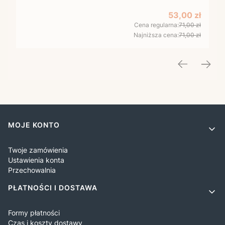
Cena promocy
53,00 zł
Cena regularna:
71,00 zł
Najniższa cena:
71,00 zł
Linki w stopce
MOJE KONTO
Twoje zamówienia
Ustawienia konta
Przechowalnia
PŁATNOŚCI I DOSTAWA
Formy płatności
Czas i koszty dostawy