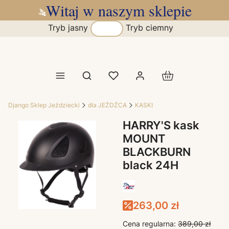
Witaj w naszym sklepie
Tryb jasny
Tryb ciemny
Produkty w koszy
Otwórz wyszukiwarkę
Django Sklep Jeździecki
dla JEŹDŹCA
KASKI
HARRY'S kask
MOUNT
BLACKBURN
black 24H
263,00 zł
Cena regularna:
389,00 zł