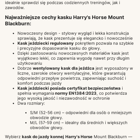
idealnie sprawdzi się podczas codziennych treningów, jak i
zawodów.
Najważniejsze cechy kasku Harry's Horse Mount
Blackburn:
Nowoczesny design - stylowy wygląd i lekka konstrukcja
sprawiają, że kask prezentuje się elegancko i nowocześnie
Kask jeździecki regulowany
pokrętłem pozwala na szybkie
i precyzyjne dopasowanie kasku do głowy.
Dzięki zastosowaniu nowoczesnych materiałów kask jest
wyjątkowo lekki, co zapewnia wygodę nawet przy długim
użytkowaniu
Dobrze
wentylowany kask dla jeźdźca
jest wyposażony w
liczne, szerokie otwory wentylacyjne, które gwarantują
odpowiedni przepływ powietrza, zapewniając suchość i
komfort podczas jazdy
Kask jeździecki posiada certyfikat bezpieczeństwa
i
spełnia wymagania
normy EN1384:2023
, co potwierdza
jego wysoką jakość i niezawodność w ochronie
Dwa rozmiary:
S/M (52-56 cm) – odpowiedni dla osób o mniejszym
obwodzie głowy.
M/L (57-59 cm) – idealny dla średnich i większych
obwodów głowy.
Wybierz
kask do jazdy konnej
Harry's Horse
Mount Blackburn —