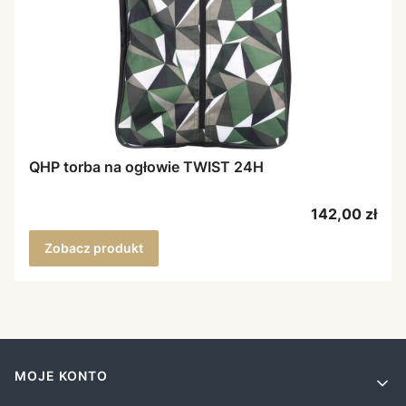
QHP torba na ogłowie TWIST 24H
Cena
142,00 zł
Zobacz produkt
Linki w stopce
MOJE KONTO