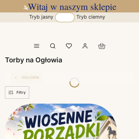
Witaj w naszym sklepie
Tryb jasny
Tryb ciemny
Produkty w koszy
Otwórz wyszukiwarkę
Torby na Ogłowia
OGŁOWIA
Filtry