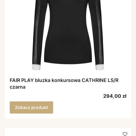
FAIR PLAY bluzka konkursowa CATHRINE LS/R
czarna
Cena
294,00 zł
Zobacz produkt