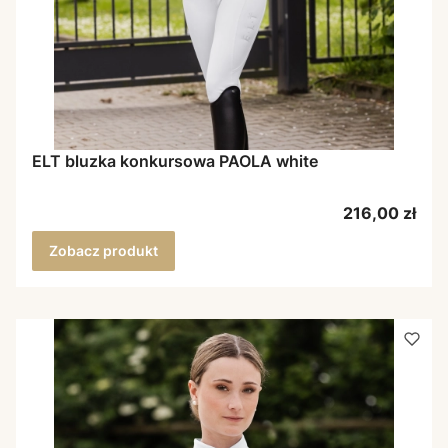
ELT bluzka konkursowa PAOLA white
Cena
216,00 zł
Zobacz produkt