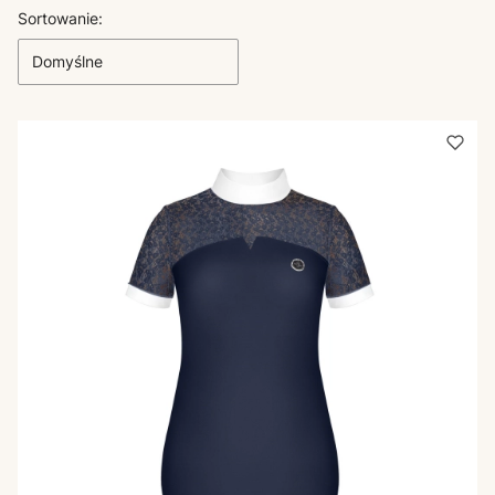
Lista produktów
Sortowanie:
Domyślne