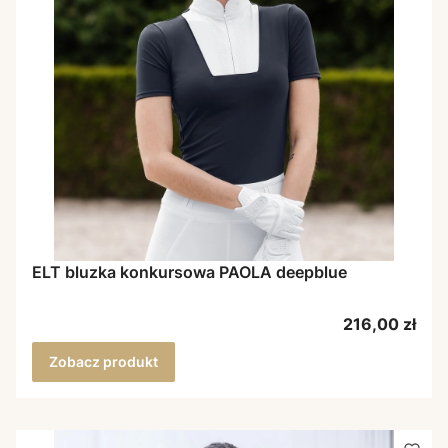
ELT bluzka konkursowa PAOLA deepblue
Cena
216,00 zł
Zobacz produkt