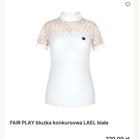
FAIR PLAY bluzka konkursowa LAEL biała
Cena
220,00 zł