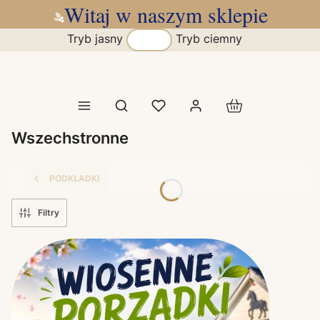
Witaj w naszym sklepie
Tryb jasny
Tryb ciemny
Produkty w koszy
Otwórz wyszukiwarkę
Wszechstronne
PODKŁADKI
Filtry