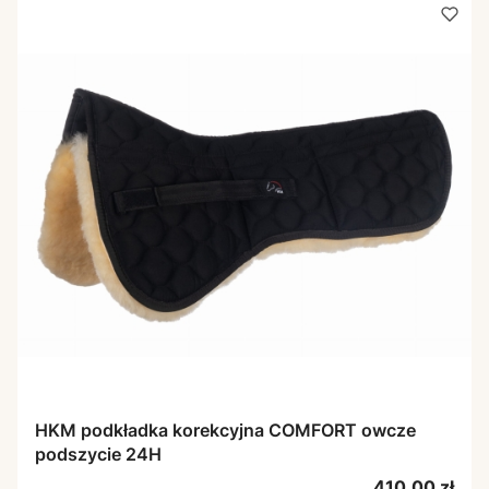
HKM podkładka korekcyjna COMFORT owcze
podszycie 24H
Cena
410,00 zł