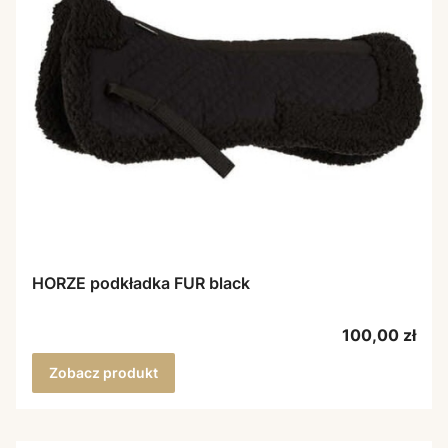
HORZE podkładka FUR black
Cena
100,00 zł
Zobacz produkt