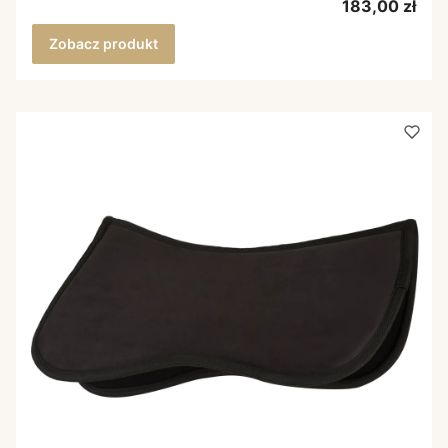
Cena
183,00 zł
Zobacz produkt