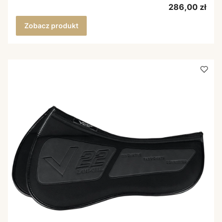
Cena
286,00 zł
Zobacz produkt