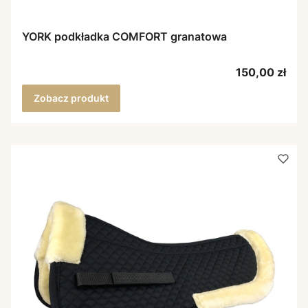
YORK podkładka COMFORT granatowa
Cena
150,00 zł
Zobacz produkt