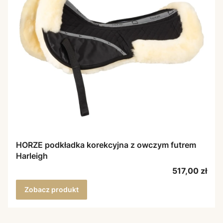
HORZE podkładka korekcyjna z owczym futrem
Harleigh
Cena
517,00 zł
Zobacz produkt