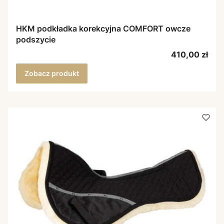
HKM podkładka korekcyjna COMFORT owcze
podszycie
Cena
410,00 zł
Zobacz produkt