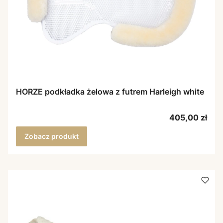
HORZE podkładka żelowa z futrem Harleigh white
Cena
405,00 zł
Zobacz produkt