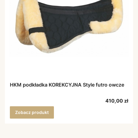
HKM podkładka KOREKCYJNA Style futro owcze
Cena
410,00 zł
Zobacz produkt