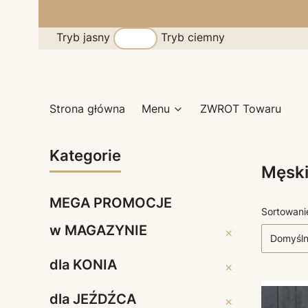
Tryb jasny
Tryb ciemny
Strona główna
Menu
ZWROT Towaru
Kategorie
Męsk
MEGA PROMOCJE
Lista 
Sortowani
w MAGAZYNIE
w MAGAZYNIE
Domyśl
dla KONIA
dla KONIA
dla JEŹDŹCA