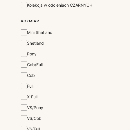
Kolekcja
Kolekcja w odcieniach CZARNYCH
ROZMIAR
Rozmiar
Mini Shetland
Shetland
Pony
Cob/Full
Cob
Full
X-Full
VS/Pony
VS/Cob
VS/Full