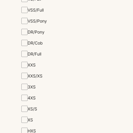
VSS/Full
VSS/Pony
DR/Pony
DR/Cob
DR/Full
XXS
XXS/XS
3XS
4XS
XS/S
XS
HXS