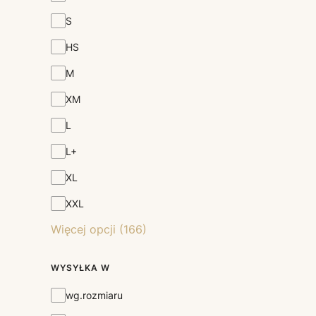
S
HS
M
XM
L
L+
XL
XXL
Więcej opcji (166)
WYSYŁKA W
Wysyłka w
wg.rozmiaru