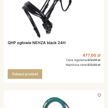
QHP ogłowie NEHZA black 24H
Cena promoc
477,00 zł
Cena regularna:
572,00 zł
Najniższa cena:
572,00 zł
Zobacz produkt