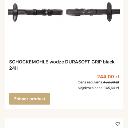
SCHOCKEMOHLE wodze DURASOFT GRIP black
24H
Cena promocy
244,00 zł
Cena regularna:
432,00 zł
Najniższa cena:
345,60 zł
Zobacz produkt