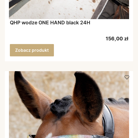
QHP wodze ONE HAND black 24H
Cena
156,00 zł
Zobacz produkt