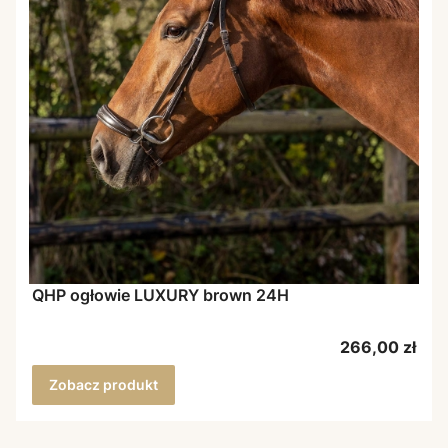
QHP ogłowie LUXURY brown 24H
Cena
266,00 zł
Zobacz produkt