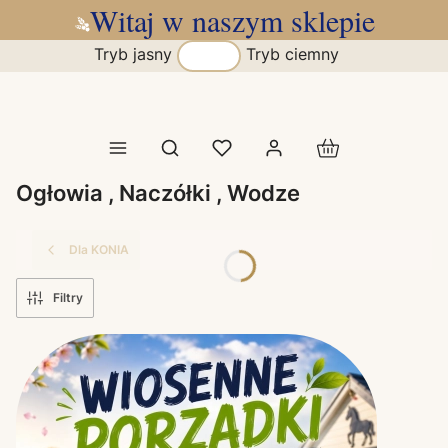
Witaj w naszym sklepie
Tryb jasny
Tryb ciemny
Produkty w koszy
Otwórz wyszukiwarkę
Ogłowia , Naczółki , Wodze
Dla KONIA
Filtry