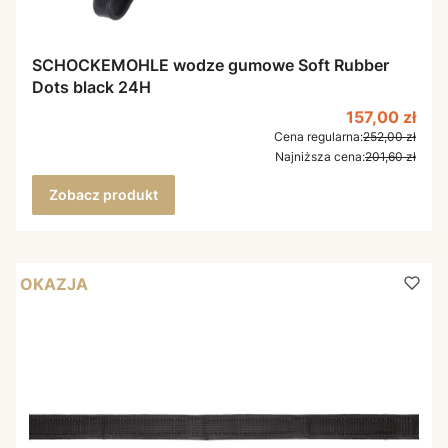
SCHOCKEMOHLE wodze gumowe Soft Rubber
Dots black 24H
Cena promoc
157,00 zł
Cena regularna:
252,00 zł
Najniższa cena:
201,60 zł
Zobacz produkt
OKAZJA