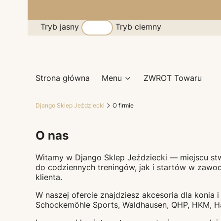
Tryb jasny
Tryb ciemny
Strona główna
Menu
ZWROT Towaru
Django Sklep Jeździecki
O firmie
O nas
Witamy w Django Sklep Jeździecki — miejscu st
do codziennych treningów, jak i startów w zaw
klienta.
W naszej ofercie znajdziesz akcesoria dla konia 
Schockemöhle Sports
,
Waldhausen
,
QHP
,
HKM
,
H