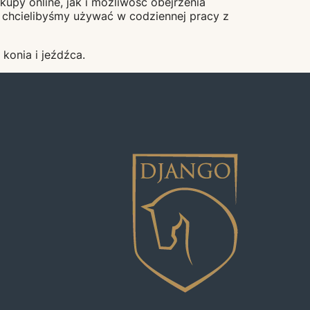
upy online, jak i możliwość obejrzenia
i chcielibyśmy używać w codziennej pracy z
onia i jeźdźca.