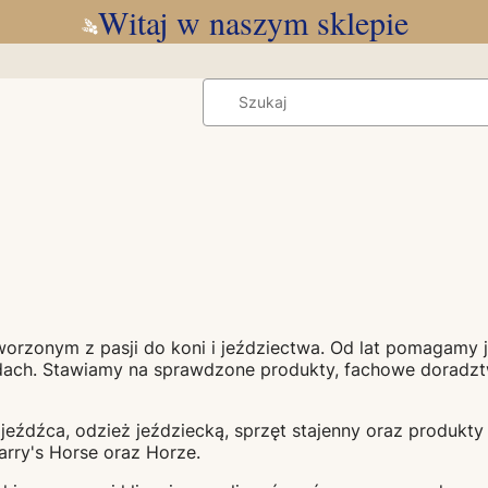
Witaj w naszym sklepie
worzonym z pasji do koni i jeździectwa. Od lat pomaga
odach. Stawiamy na sprawdzone produkty, fachowe doradz
i jeźdźca, odzież jeździecką, sprzęt stajenny oraz produk
arry's Horse
oraz
Horze
.