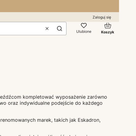
Zaloguj się
Produkty w kos
Wyczyść
Szukaj
Ulubione
Koszyk
my jeźdźcom kompletować wyposażenie zarówno
two oraz indywidualne podejście do każdego
ty renomowanych marek, takich jak
Eskadron
,