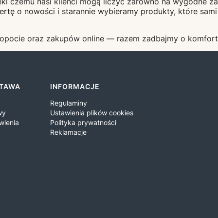
ki czemu nasi klienci mogą liczyć zarówno na wygodne zak
ertę o nowości i starannie wybieramy produkty, które sam
pocie oraz zakupów online — razem zadbajmy o komfort k
STAWA
INFORMACJE
Regulaminy
wy
Ustawienia plików cookies
wienia
Polityka prywatności
Reklamacje