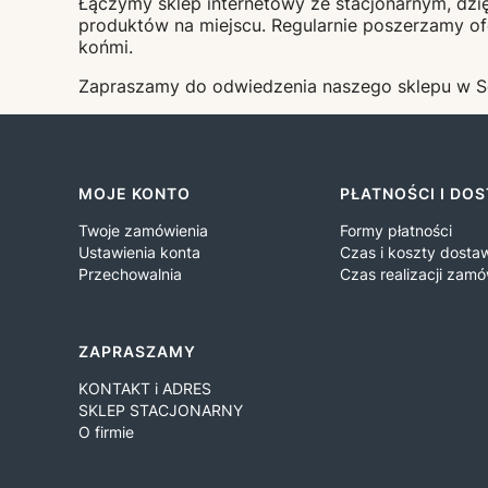
Łączymy sklep internetowy ze stacjonarnym, dzię
produktów na miejscu. Regularnie poszerzamy of
końmi.
Zapraszamy do odwiedzenia naszego sklepu w So
Linki w stopce
MOJE KONTO
PŁATNOŚCI I DO
Twoje zamówienia
Formy płatności
Ustawienia konta
Czas i koszty dosta
Przechowalnia
Czas realizacji zamó
ZAPRASZAMY
KONTAKT i ADRES
SKLEP STACJONARNY
O firmie