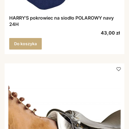
HARRY'S pokrowiec na siodło POLAROWY navy
24H
Cena
43,00 zł
Do koszyka