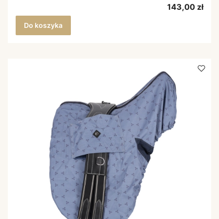
Cena
143,00 zł
Do koszyka