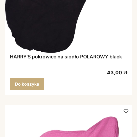
HARRY'S pokrowiec na siodło POLAROWY black
Cena
43,00 zł
Do koszyka