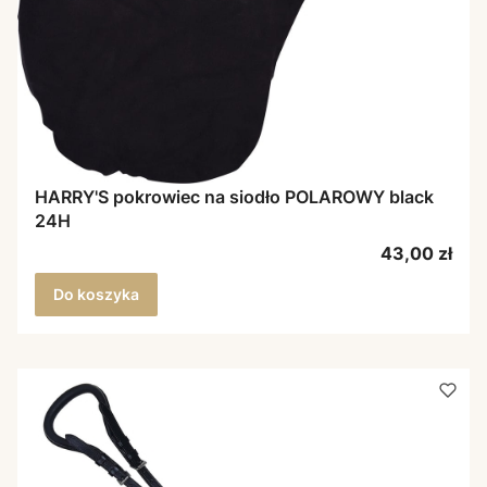
HARRY'S pokrowiec na siodło POLAROWY black
24H
Cena
43,00 zł
Do koszyka