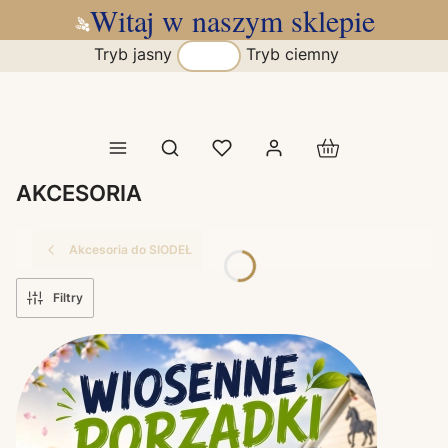
Witaj w naszym sklepie
Tryb jasny
Tryb ciemny
Produkty w koszy
Otwórz wyszukiwarkę
AKCESORIA
Akcesoria do SIODEŁ
Filtry