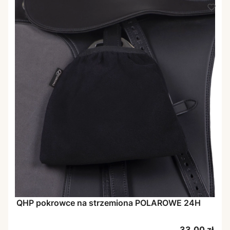
QHP pokrowce na strzemiona POLAROWE 24H
Cena
33,00 zł