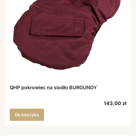
QHP pokrowiec na siodło BURGUNDY
Cena
143,00 zł
Do koszyka