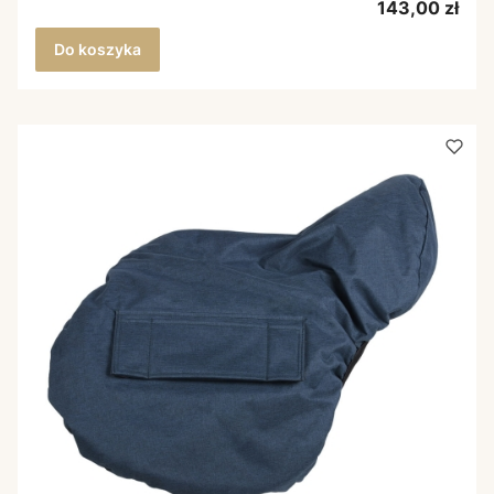
Cena
143,00 zł
Do koszyka