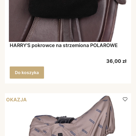
HARRY'S pokrowce na strzemiona POLAROWE
Cena
36,00 zł
Do koszyka
OKAZJA