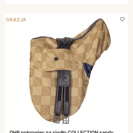
OKAZJA
QHP pokrowiec na siodło COLLECTION sandy