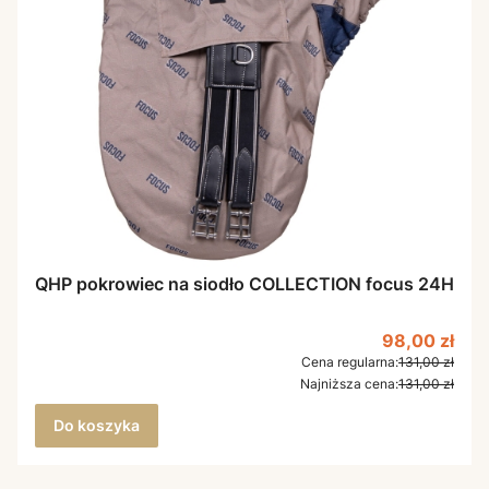
QHP pokrowiec na siodło COLLECTION focus 24H
Cena promoc
98,00 zł
Cena regularna:
131,00 zł
Najniższa cena:
131,00 zł
Do koszyka