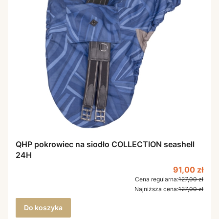
QHP pokrowiec na siodło COLLECTION seashell
24H
Cena promo
91,00 zł
Cena regularna:
127,00 zł
Najniższa cena:
127,00 zł
Do koszyka