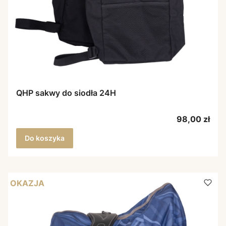
QHP sakwy do siodła 24H
Cena
98,00 zł
Do koszyka
OKAZJA