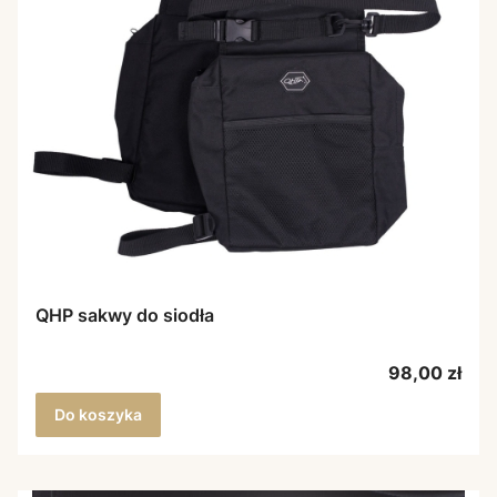
QHP sakwy do siodła
Cena
98,00 zł
Do koszyka