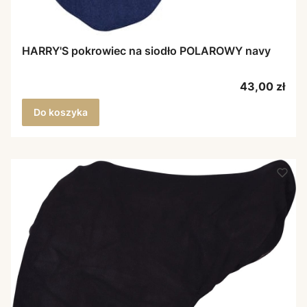
HARRY'S pokrowiec na siodło POLAROWY navy
Cena
43,00 zł
Do koszyka