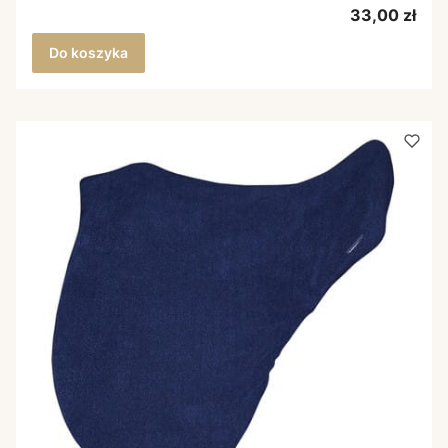
Cena
33,00 zł
Do koszyka