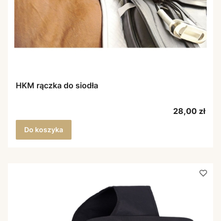
HKM rączka do siodła
Cena
28,00 zł
Do koszyka