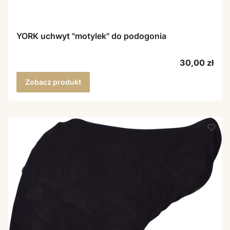
YORK uchwyt "motylek" do podogonia
Cena
30,00 zł
Zobacz produkt