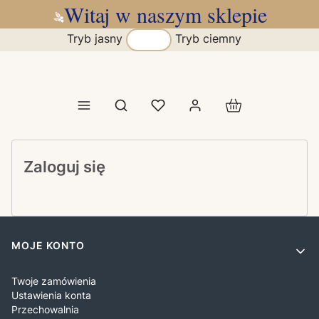
Witaj w naszym sklepie
Tryb jasny
Tryb ciemny
Produkty w koszy
Otwórz wyszukiwarkę
Zaloguj się
Linki w stopce
MOJE KONTO
Twoje zamówienia
Ustawienia konta
Przechowalnia