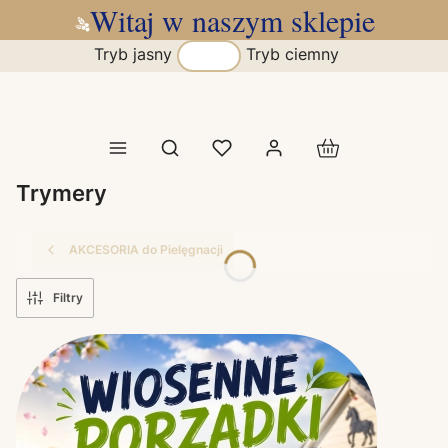
Witaj w naszym sklepie
Tryb jasny
Tryb ciemny
Produkty w koszy
Otwórz wyszukiwarkę
Trymery
AKCESORIA do Pielęgnacji
Filtry