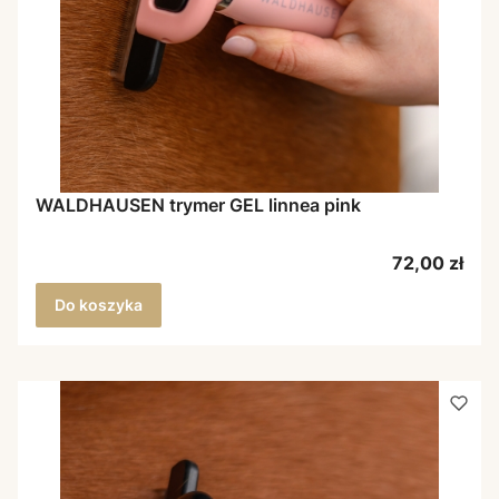
WALDHAUSEN trymer GEL linnea pink
Cena
72,00 zł
Do koszyka