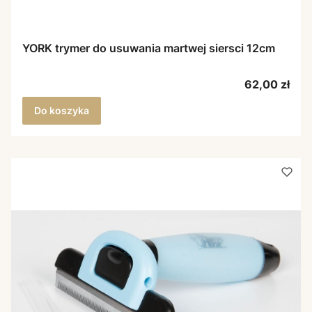
YORK trymer do usuwania martwej siersci 12cm
Cena
62,00 zł
Do koszyka