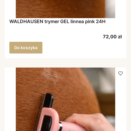
WALDHAUSEN trymer GEL linnea pink 24H
Cena
72,00 zł
Do koszyka