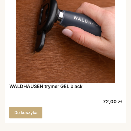
WALDHAUSEN trymer GEL black
Cena
72,00 zł
Do koszyka