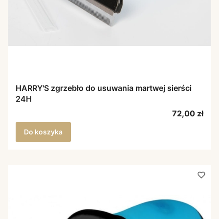
HARRY'S zgrzebło do usuwania martwej sierści
24H
Cena
72,00 zł
Do koszyka