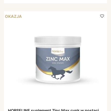
OKAZJA
HORSELINE suplement Zinc Max cynk w postaci