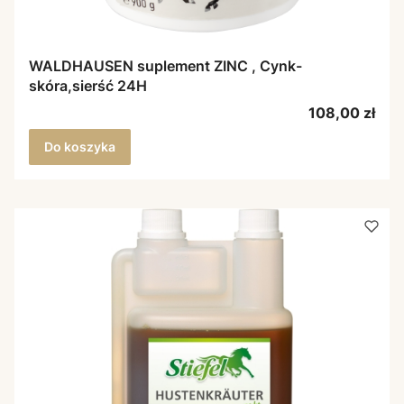
WALDHAUSEN suplement ZINC , Cynk-
skóra,sierść 24H
Cena
108,00 zł
Do koszyka