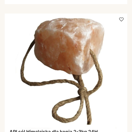
API sól Himalajska dla konia 2-3kg 24H