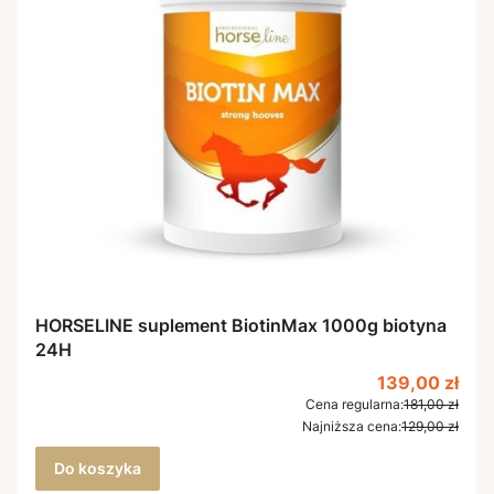
HORSELINE suplement BiotinMax 1000g biotyna
24H
Cena promoc
139,00 zł
Cena regularna:
181,00 zł
Najniższa cena:
129,00 zł
Do koszyka