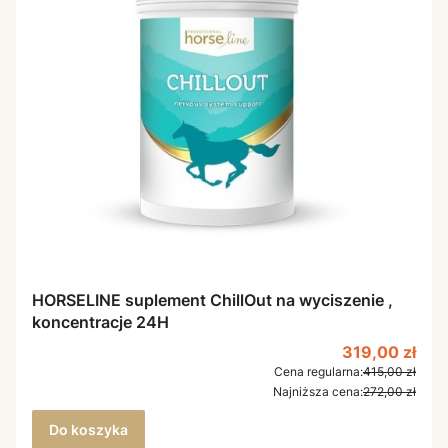
HORSELINE suplement ChillOut na wyciszenie ,
koncentracje 24H
Cena promoc
319,00 zł
Cena regularna:
415,00 zł
Najniższa cena:
272,00 zł
Do koszyka