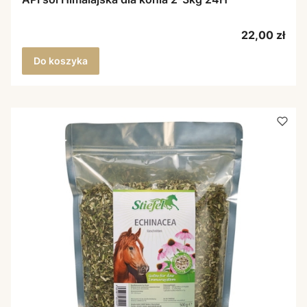
Cena
22,00 zł
Do koszyka