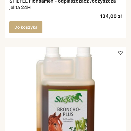
STIEFEL Flohsamen - odpiaszczacz /oczyszcza
jelita 24H
Cena
134,00 zł
Do koszyka