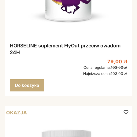
HORSELINE suplement FlyOut przeciw owadom
24H
Cena promo
79,00 zł
Cena regularna:
103,00 zł
Najniższa cena:
103,00 zł
Do koszyka
OKAZJA