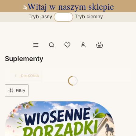
Witaj w naszym sklepie
Tryb jasny
Tryb ciemny
Produkty w koszy
Otwórz wyszukiwarkę
Suplementy
Dla KONIA
Filtry