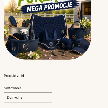
Produkty:
14
Lista produktów
Sortowanie:
Domyślne