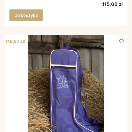
Cena
115,00 zł
Do koszyka
OKAZJA