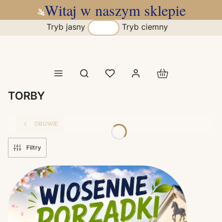
Witaj w naszym sklepie
Tryb jasny
Tryb ciemny
Produkty w koszy
Otwórz wyszukiwarkę
TORBY
OBUWIE
Filtry