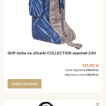
QHP torba na oficerki COLLECTION seashell 24H
Cena promoc
121,00 zł
Cena regularna:
156,00 zł
Najniższa cena:
156,00 zł
Zobacz produkt