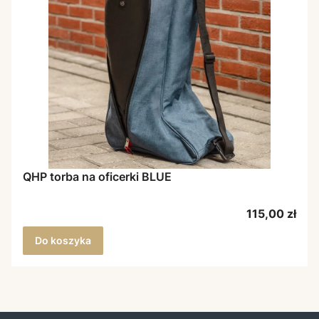
QHP torba na oficerki BLUE
Cena
115,00 zł
Do koszyka