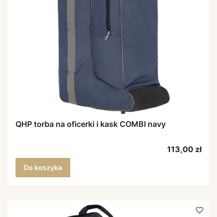
QHP torba na oficerki i kask COMBI navy
Cena
113,00 zł
Do koszyka