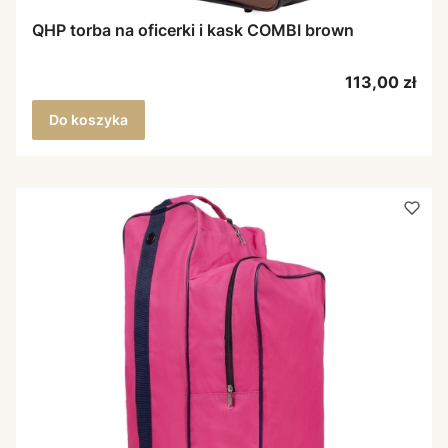
QHP torba na oficerki i kask COMBI brown
Cena
113,00 zł
Do koszyka