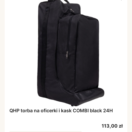
QHP torba na oficerki i kask COMBI black 24H
Cena
113,00 zł