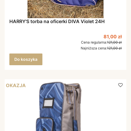
HARRY'S torba na oficerki DIVA Violet 24H
Cena promo
81,00 zł
Cena regularna:
121,00 zł
Najniższa cena:
121,00 zł
Do koszyka
OKAZJA