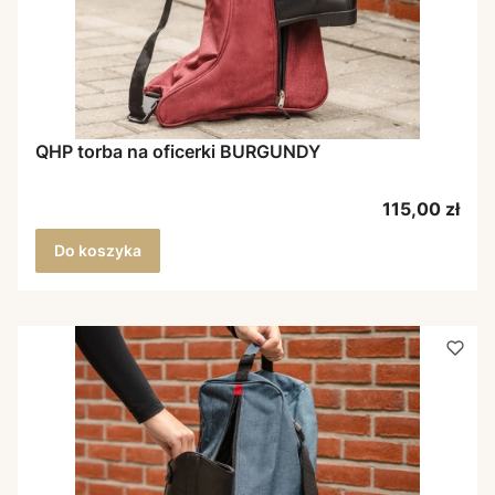
QHP torba na oficerki BURGUNDY
Cena
115,00 zł
Do koszyka