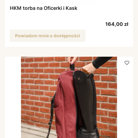
HKM torba na Oficerki i Kask
Cena
164,00 zł
Powiadom mnie o dostępności