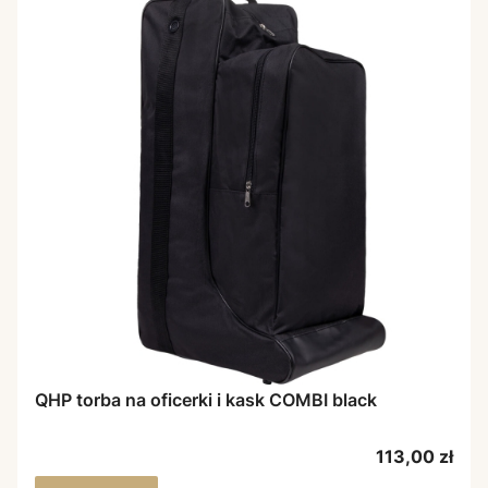
QHP torba na oficerki i kask COMBI black
Cena
113,00 zł