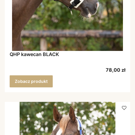
QHP kawecan BLACK
Cena
78,00 zł
Zobacz produkt