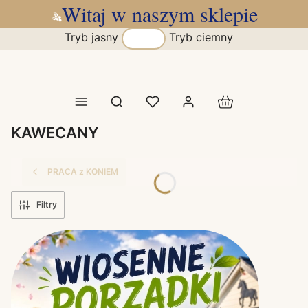
Witaj w naszym sklepie
Tryb jasny
Tryb ciemny
Produkty w koszy
Otwórz wyszukiwarkę
KAWECANY
PRACA z KONIEM
Filtry