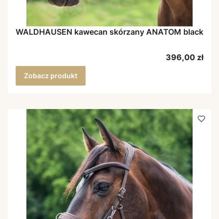
WALDHAUSEN kawecan skórzany ANATOM black
Cena
396,00 zł
Zobacz produkt