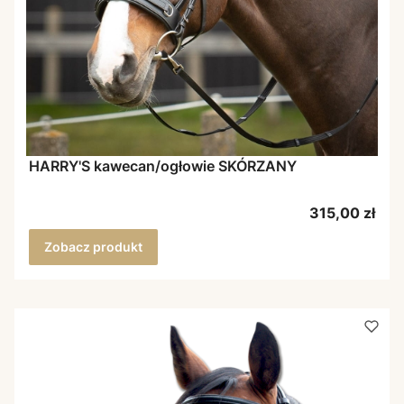
HARRY'S kawecan/ogłowie SKÓRZANY
Cena
315,00 zł
Zobacz produkt