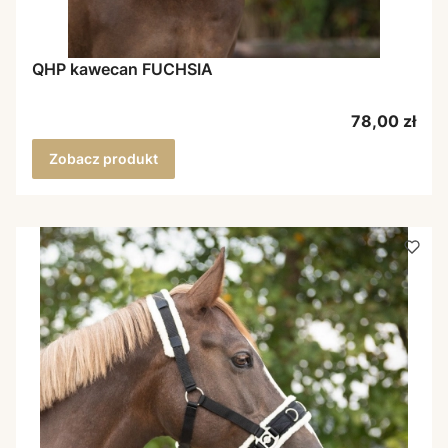
QHP kawecan FUCHSIA
Cena
78,00 zł
Zobacz produkt