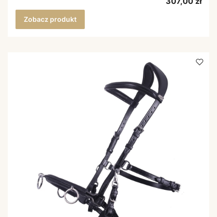
Cena
307,00 zł
Zobacz produkt