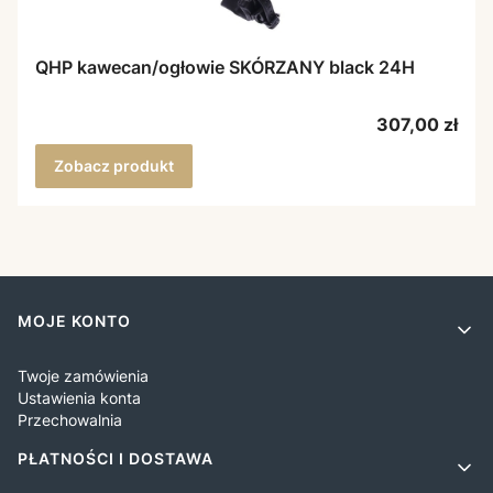
QHP kawecan/ogłowie SKÓRZANY black 24H
Cena
307,00 zł
Zobacz produkt
Linki w stopce
MOJE KONTO
Twoje zamówienia
Ustawienia konta
Przechowalnia
PŁATNOŚCI I DOSTAWA