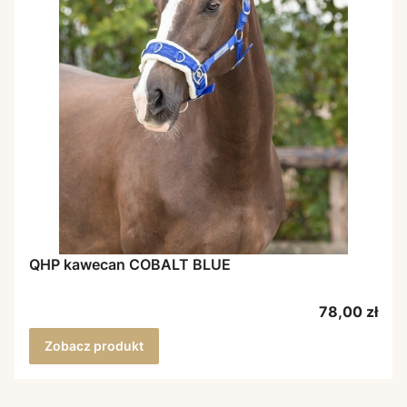
QHP kawecan COBALT BLUE
Cena
78,00 zł
Zobacz produkt