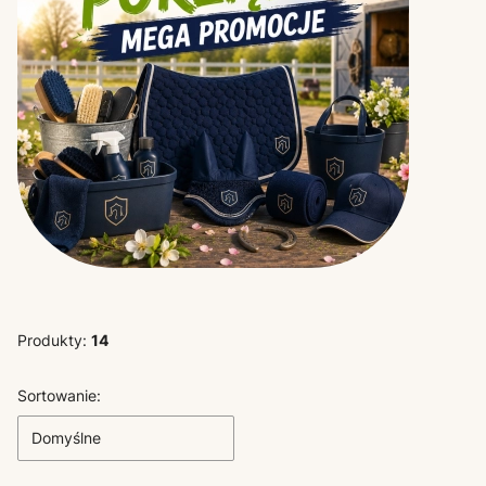
Produkty:
14
Lista produktów
Sortowanie:
Domyślne