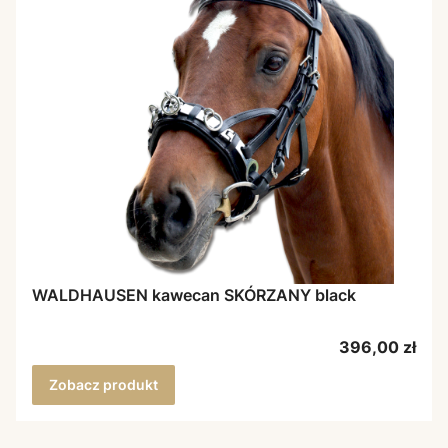
WALDHAUSEN kawecan SKÓRZANY black
Cena
396,00 zł
Zobacz produkt