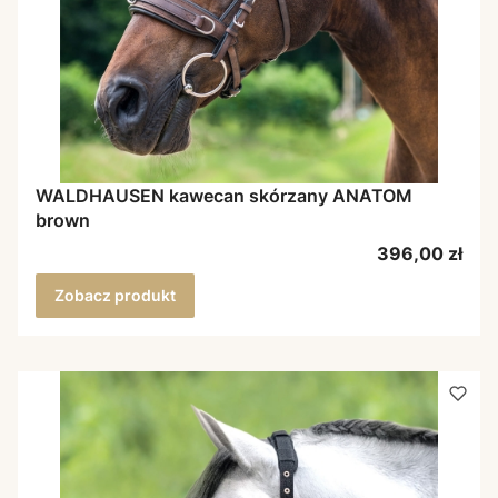
WALDHAUSEN kawecan skórzany ANATOM
brown
Cena
396,00 zł
Zobacz produkt