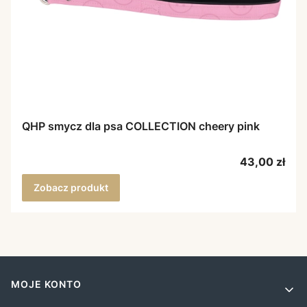
QHP smycz dla psa COLLECTION cheery pink
Cena
43,00 zł
Zobacz produkt
Linki w stopce
MOJE KONTO