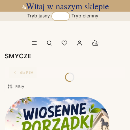
Witaj w naszym sklepie
Tryb jasny
Tryb ciemny
Produkty w koszy
Otwórz wyszukiwarkę
SMYCZE
dla PSA
Filtry