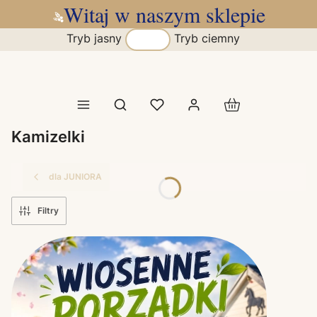
Witaj w naszym sklepie
Tryb jasny
Tryb ciemny
Produkty w koszy
Otwórz wyszukiwarkę
Kamizelki
dla JUNIORA
Filtry