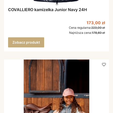
COVALLIERO kamizelka Junior Navy 24H
Cena promoc
173,00 zł
Cena regularna:
223,00 zł
Najniższa cena:
178,40 zł
Zobacz produkt