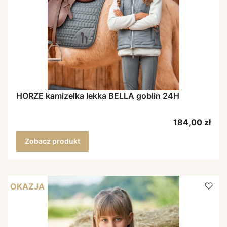
HORZE kamizelka lekka BELLA goblin 24H
Cena
184,00 zł
Zobacz produkt
OKAZJA