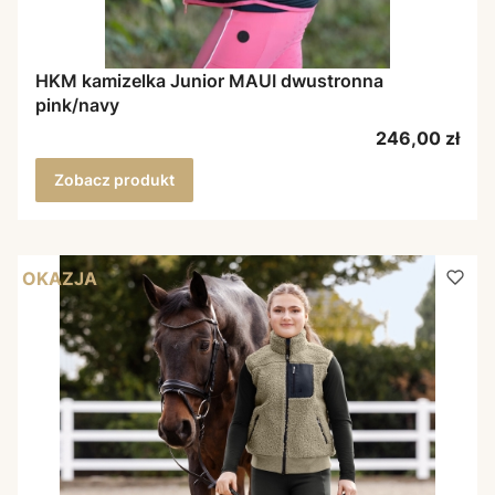
HKM kamizelka Junior MAUI dwustronna
pink/navy
Cena
246,00 zł
Zobacz produkt
OKAZJA