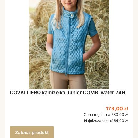
COVALLIERO kamizelka Junior COMBI water 24H
Cena promoc
179,00 zł
Cena regularna:
230,00 zł
Najniższa cena:
184,00 zł
Zobacz produkt