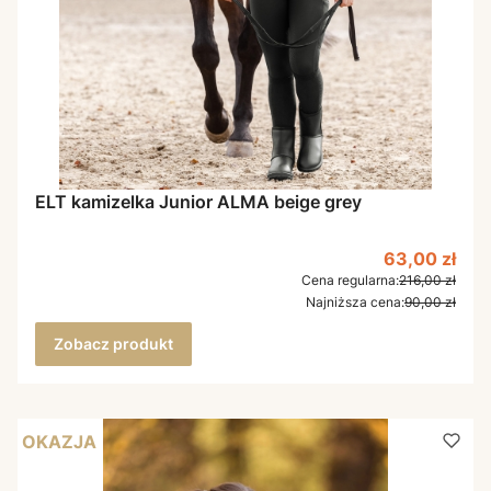
ELT kamizelka Junior ALMA beige grey
Cena promoc
63,00 zł
Cena regularna:
216,00 zł
Najniższa cena:
90,00 zł
Zobacz produkt
OKAZJA