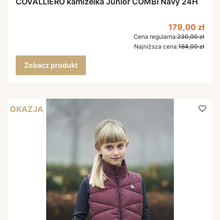
COVALLIERO kamizelka Junior COMBI Navy 24H
Cena promoc
179,00 zł
Cena regularna:
230,00 zł
Najniższa cena:
184,00 zł
Zobacz produkt
OKAZJA