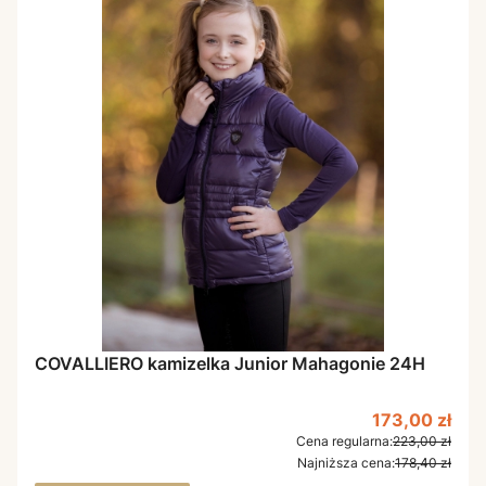
COVALLIERO kamizelka Junior Mahagonie 24H
Cena promoc
173,00 zł
Cena regularna:
223,00 zł
Najniższa cena:
178,40 zł