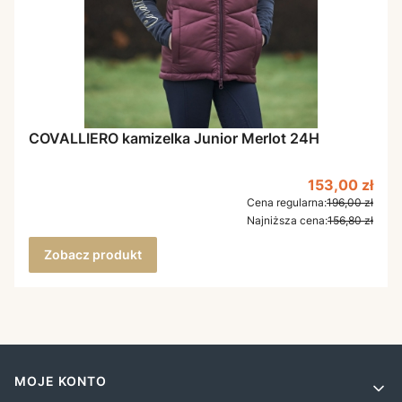
COVALLIERO kamizelka Junior Merlot 24H
Cena promoc
153,00 zł
Cena regularna:
196,00 zł
Najniższa cena:
156,80 zł
Zobacz produkt
Linki w stopce
MOJE KONTO