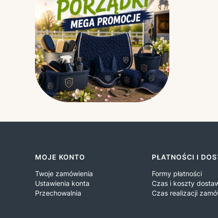
Linki w stopce
MOJE KONTO
PŁATNOŚCI I DO
Twoje zamówienia
Formy płatności
Ustawienia konta
Czas i koszty dosta
Przechowalnia
Czas realizacji zamó