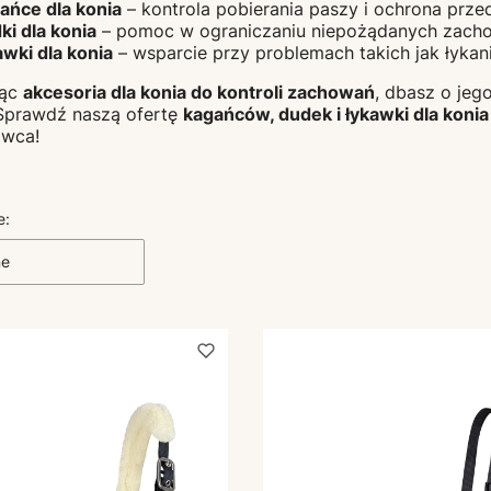
ańce dla konia
– kontrola pobierania paszy i ochrona prze
ki dla konia
– pomoc w ograniczaniu niepożądanych zach
awki dla konia
– wsparcie przy problemach takich jak łykan
jąc
akcesoria dla konia do kontroli zachowań
, dbasz o jeg
Sprawdź naszą ofertę
kagańców, dudek i łykawki dla konia
owca!
produktów
e:
ne