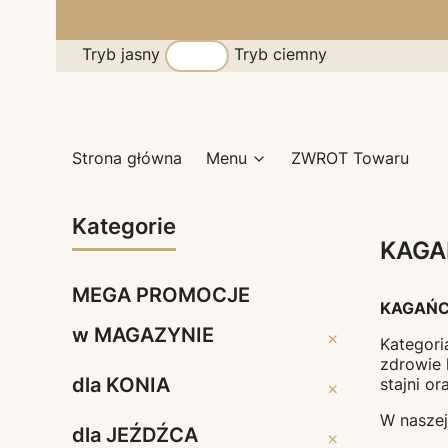
Tryb jasny
Tryb ciemny
Strona główna
Menu
ZWROT Towaru
Kategorie
KAGAŃ
MEGA PROMOCJE
KAGAŃCE,
w MAGAZYNIE
w MAGAZYNIE
Kategor
zdrowie 
dla KONIA
stajni o
dla KONIA
W naszej
dla JEŹDŹCA