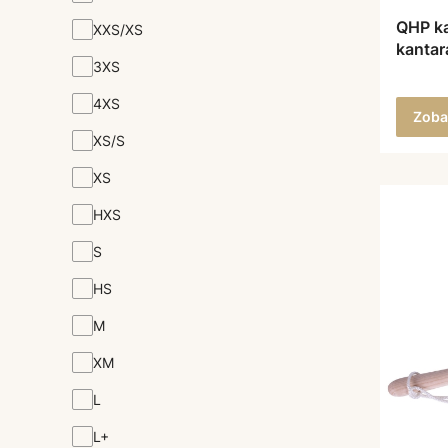
QHP k
XXS/XS
kantar
3XS
4XS
Zoba
XS/S
XS
HXS
S
HS
M
XM
L
L+