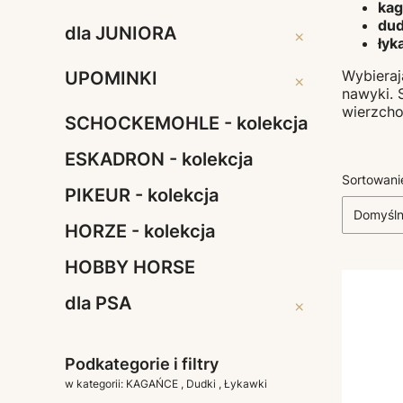
dla JEŹDŹCA
kag
dud
dla JUNIORA
dla JUNIORA
łyk
Wybiera
UPOMINKI
UPOMINKI
nawyki. 
wierzch
SCHOCKEMOHLE - kolekcja
ESKADRON - kolekcja
Lista 
Sortowani
PIKEUR - kolekcja
Domyśl
HORZE - kolekcja
HOBBY HORSE
dla PSA
dla PSA
Podkategorie i filtry
w kategorii: KAGAŃCE , Dudki , Łykawki