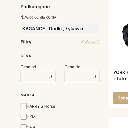
Podkategorie
Wróć do: dla KONIA
KAGAŃCE , Dudki , Łykawki
Filtry
Wyczyść
CENA
Cena od
Cena do
YORK k
zł
zł
z futr
MARKA
Zoba
Marka
HARRY'S Horse
HKM
QHP