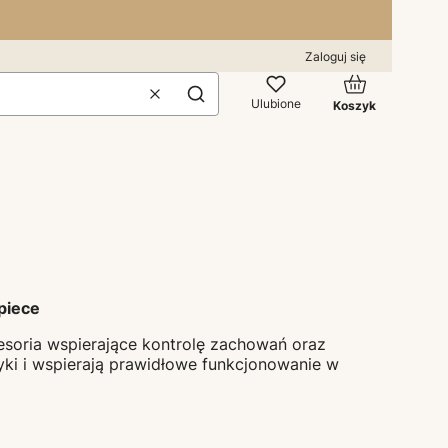
Zaloguj się
Produkty w kos
Wyczyść
Szukaj
Ulubione
Koszyk
piece
esoria wspierające kontrolę zachowań oraz
ki i wspierają prawidłowe funkcjonowanie w