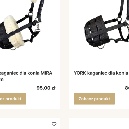
aganiec dla konia MIRA
YORK kaganiec dla konia 
em
Cena
C
95,00 zł
8
cz produkt
Zobacz produkt