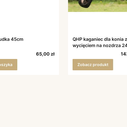
udka 45cm
QHP kaganiec dla konia 
wycięciem na 
Cena
Ce
65,00 zł
14
oszyka
Zobacz produkt