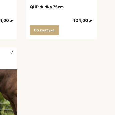
QHP dudka 75cm
ena
Cena
1,00 zł
104,00 zł
Do koszyka