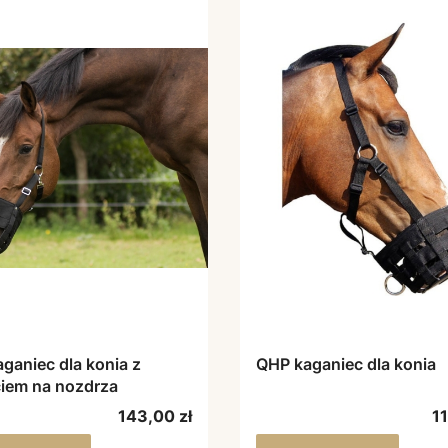
ganiec dla konia z
QHP kaganiec dla konia
iem na nozdrza
Cena
C
143,00 zł
11