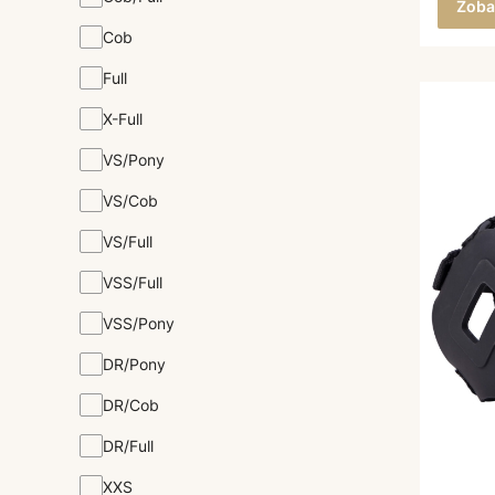
Zoba
Cob
Full
X-Full
VS/Pony
VS/Cob
VS/Full
VSS/Full
VSS/Pony
DR/Pony
DR/Cob
DR/Full
XXS