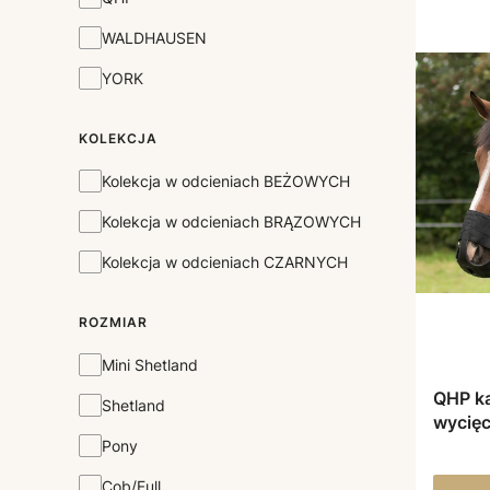
WALDHAUSEN
YORK
KOLEKCJA
Kolekcja
Kolekcja w odcieniach BEŻOWYCH
Kolekcja w odcieniach BRĄZOWYCH
Kolekcja w odcieniach CZARNYCH
ROZMIAR
Rozmiar
Mini Shetland
QHP ka
Shetland
wycięc
Pony
Cob/Full