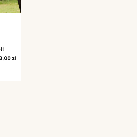
z
nozdrza 24H
na
3,00 zł