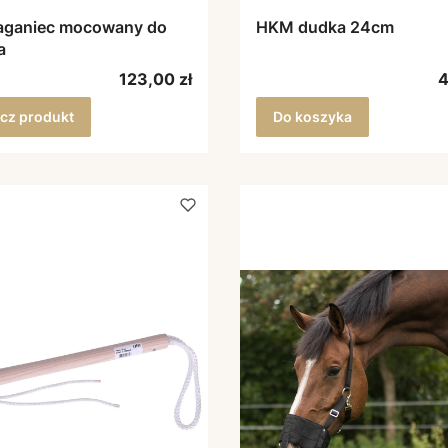
aganiec mocowany do
HKM dudka 24cm
a
Cena
C
123,00 zł
4
cz produkt
Do koszyka