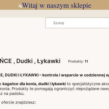
Witaj w naszym sklepie
CE , Dudki , Łykawki
Produkty:
11
 DUDKI I ŁYKAWKI – kontrola i wsparcie w codziennej o
ia
kagańce dla konia, dudki i łykawki
to specjalistyczne akc
konia. Produkty te pomagają ograniczyć niepożądane nawy
raz na padoku.
 ofercie znajdziesz: