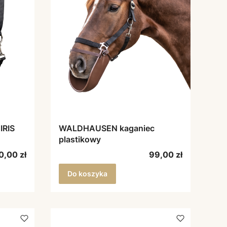
IRIS
WALDHAUSEN kaganiec
plastikowy
ena
Cena
0,00 zł
99,00 zł
Do koszyka