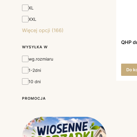
XL
XXL
Więcej opcji (166)
QHP d
WYSYŁKA W
Wysyłka w
wg.rozmiaru
Do k
1-2dni
10 dni
PROMOCJA