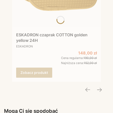
ESKADRON czaprak COTTON golden
yellow 24H
PRODUCENT
ESKADRON
Cena promocyjna
148,00 zł
Cena regularna:
190,00 zł
Najniższa cena:
152,00 zł
Zobacz produkt
Mogą Ci się spodobać