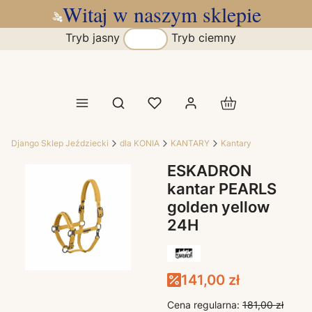
Witaj w naszym sklepie
Tryb jasny
Tryb ciemny
Produkty w koszy
Otwórz wyszukiwarkę
Django Sklep Jeździecki
dla KONIA
KANTARY
Kantary
ESKADRON
kantar PEARLS
golden yellow
24H
141,00 zł
Cena regularna:
181,00 zł