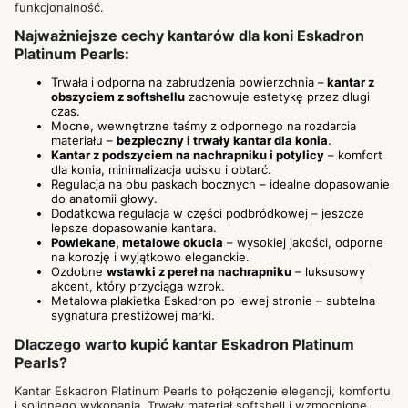
funkcjonalność.
Najważniejsze cechy kantarów dla koni Eskadron
Platinum Pearls:
Trwała i odporna na zabrudzenia powierzchnia –
kantar z
obszyciem z softshellu
zachowuje estetykę przez długi
czas.
Mocne, wewnętrzne taśmy z odpornego na rozdarcia
materiału –
bezpieczny i trwały kantar dla konia
.
Kantar z podszyciem na nachrapniku i potylicy
– komfort
dla konia, minimalizacja ucisku i obtarć.
Regulacja na obu paskach bocznych – idealne dopasowanie
do anatomii głowy.
Dodatkowa regulacja w części podbródkowej – jeszcze
lepsze dopasowanie kantara.
Powlekane, metalowe okucia
– wysokiej jakości, odporne
na korozję i wyjątkowo eleganckie.
Ozdobne
wstawki z pereł na nachrapniku
– luksusowy
akcent, który przyciąga wzrok.
Metalowa plakietka Eskadron po lewej stronie – subtelna
sygnatura prestiżowej marki.
Dlaczego warto kupić kantar Eskadron Platinum
Pearls?
Kantar Eskadron Platinum Pearls to połączenie elegancji, komfortu
i solidnego wykonania. Trwały materiał softshell i wzmocnione