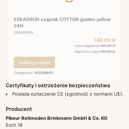
ESKADRON czaprak COTTON golden yellow
24H
PRODUCENT
ESKADRON
Cena promocyj
148,00 zł
Cena regularna:
190,00 zł
Najniższa cena:
152,00 zł
Zobacz produkt
Dostępność:
ROZMIARY
Certyfikaty i ostrzeżenie bezpieczeństwa
Posiada oznaczenie CE (zgodność z normami UE).
Producent
Pikeur Reitmoden Brinkmann GmbH & Co. KG
Esch 19