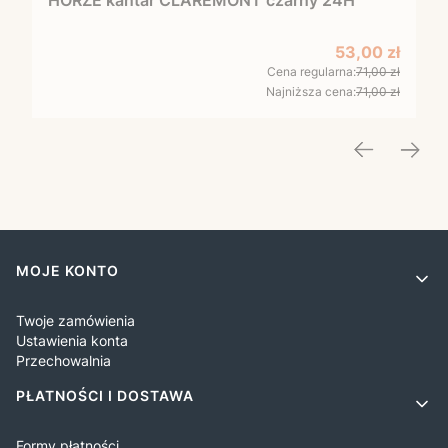
HORZE kantar CLAREMONT czarny 24H
Cena promocy
53,00 zł
Cena regularna:
71,00 zł
Najniższa cena:
71,00 zł
Linki w stopce
MOJE KONTO
Twoje zamówienia
Ustawienia konta
Przechowalnia
PŁATNOŚCI I DOSTAWA
Formy płatności