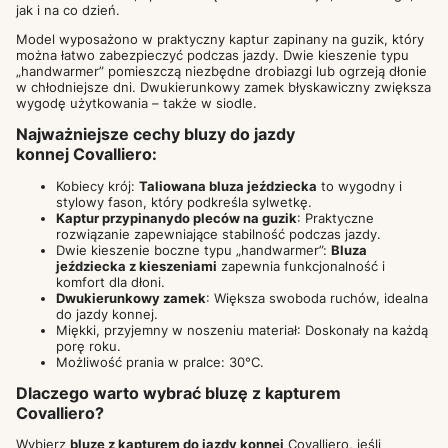
jak i na co dzień.
Model wyposażono w praktyczny kaptur zapinany na guzik, który
można łatwo zabezpieczyć podczas jazdy. Dwie kieszenie typu
„handwarmer” pomieszczą niezbędne drobiazgi lub ogrzeją dłonie
w chłodniejsze dni. Dwukierunkowy zamek błyskawiczny zwiększa
wygodę użytkowania – także w siodle.
Najważniejsze cechy bluzy do jazdy
konnej Covalliero:
Kobiecy krój:
Taliowana bluza jeździecka
to wygodny i
stylowy fason, który podkreśla sylwetkę.
Kaptur przypinanydo pleców na guzik
: Praktyczne
rozwiązanie zapewniające stabilność podczas jazdy.
Dwie kieszenie boczne typu „handwarmer”:
Bluza
jeździecka z kieszeniami
zapewnia funkcjonalność i
komfort dla dłoni.
Dwukierunkowy zamek
: Większa swoboda ruchów, idealna
do jazdy konnej.
Miękki, przyjemny w noszeniu materiał: Doskonały na każdą
porę roku.
Możliwość prania w pralce: 30°C.
Dlaczego warto wybrać bluzę z kapturem
Covalliero?
Wybierz
bluzę z kapturem do jazdy konnej
Covalliero, jeśli