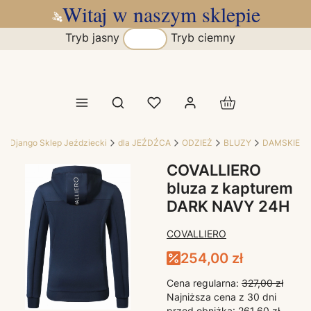
Witaj w naszym sklepie
Tryb jasny
Tryb ciemny
Produkty w koszy
Otwórz wyszukiwarkę
Django Sklep Jeździecki
dla JEŹDŹCA
ODZIEŻ
BLUZY
DAMSKIE
COVALLIERO
bluza z kapturem
DARK NAVY 24H
COVALLIERO
254,00 zł
Cena regularna:
327,00 zł
Najniższa cena z 30 dni
przed obniżką:
261,60 zł