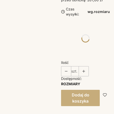
Czas
wg.rozmiaru
wysyłki:
Poszczególne warianty
mogą różnić się ceną
*
ROZMIAR
Wybierz
Ilość
szt.
Dostępność:
ROZMIARY
Dodaj do
koszyka