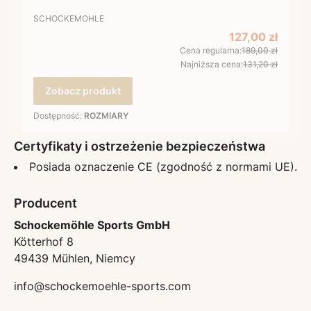
PRODUCENT
SCHOCKEMOHLE
Cena promocyj
127,00 zł
Cena regularna:
189,00 zł
Najniższa cena:
131,20 zł
Zobacz produkt
Dostępność:
ROZMIARY
Certyfikaty i ostrzeżenie bezpieczeństwa
Posiada oznaczenie CE (zgodność z normami UE).
Producent
Schockemöhle Sports GmbH
Kötterhof 8
49439 Mühlen, Niemcy
info@schockemoehle-sports.com