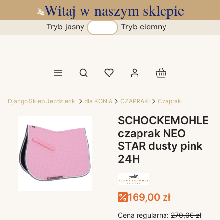
Witaj w naszym sklepie
Tryb jasny
Tryb ciemny
Produkty w koszy
Otwórz wyszukiwarkę
Django Sklep Jeździecki
dla KONIA
CZAPRAKI
Czapraki
SCHOCKEMOHLE
czaprak NEO
STAR dusty pink
24H
169,00 zł
Cena regularna:
270,00 zł