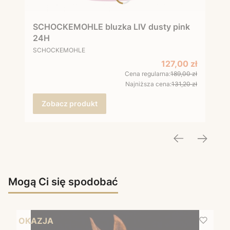
SCHOCKEMOHLE bluzka LIV dusty pink
24H
PRODUCENT
SCHOCKEMOHLE
Cena promocyjna
127,00 zł
Cena regularna:
189,00 zł
Najniższa cena:
131,20 zł
Zobacz produkt
Mogą Ci się spodobać
OKAZJA