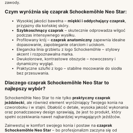
zawody.
Czym wyróżnia się czaprak Schockemöhle Neo Star:
Wysokiej jakości bawełna –
miękki i oddychający czaprak
,
przyjazny dla końskiej skóry.
Szybkoschnący czaprak
– skutecznie odprowadza wilgoć
podczas intensywnego wysiłku.
Profilowany krój –
czaprak anatomiczny
zapewnia idealne
dopasowanie, zapobieganie otarciom i uciskom.
Elegancka linia grzbietu z logo Schockemöhle – stylowy
akcent i rozpoznawalna marka.
Dwukolorowe, kontrastowe obszycie – nowoczesny i
dynamiczny wygląd.
Praktyczne szlufki z logo – stabilne mocowanie do siodła
bez przesuwania.
Dlaczego czaprak Schockemöhle Neo Star to
najlepszy wybór?
Schockemöhle Neo Star to nie tylko
praktyczny czaprak
jeździecki
, ale również element wyróżniający Twojego konia na
czworoboku i w stajni. Dbałość o detale, wysoka jakość wykonania
oraz ponadczasowy design sprawiają, że jest to produkt, który
spełni oczekiwania nawet najbardziej wymagających jeźdźców.
Zainwestuj w komfort swojego konia i postaw na
czaprak
Schockemöhle Neo Star
– bo profesjonalizm zaczyna się od