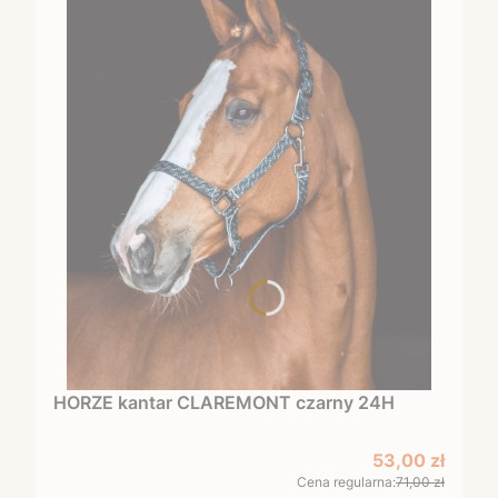
HORZE kantar CLAREMONT czarny 24H
Cena promocy
53,00 zł
Cena regularna:
71,00 zł