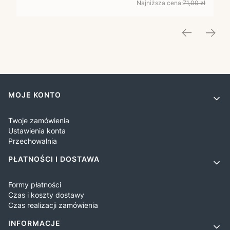
Najniższa cena:
71,00 zł
Linki w stopce
MOJE KONTO
Twoje zamówienia
Ustawienia konta
Przechowalnia
PŁATNOŚCI I DOSTAWA
Formy płatności
Czas i koszty dostawy
Czas realizacji zamówienia
INFORMACJE