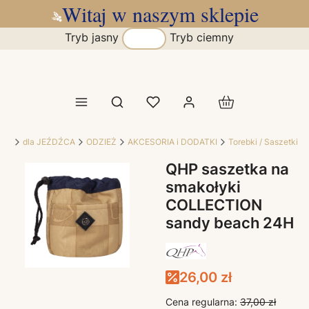
Witaj w naszym sklepie
Tryb jasny
Tryb ciemny
Produkty w koszy
Otwórz wyszukiwarkę
cki
dla JEŹDŹCA
ODZIEŻ
AKCESORIA i DODATKI
Torebki / Saszetki
QHP saszetka na
smakołyki
COLLECTION
sandy beach 24H
26,00 zł
Cena regularna:
37,00 zł