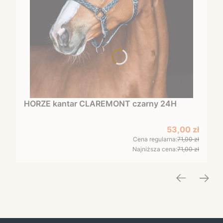
HORZE kantar CLAREMONT czarny 24H
Cena promocy
53,00 zł
Cena regularna:
71,00 zł
Najniższa cena:
71,00 zł