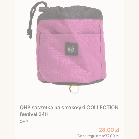
QHP saszetka na smakołyki COLLECTION
festival 24H
PRODUCENT
QHP
Cena promocyjn
28,00 zł
Cena regularna:
37,00 zł