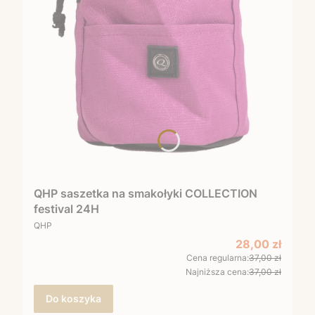
QHP saszetka na smakołyki COLLECTION
festival 24H
PRODUCENT
QHP
Cena promocy
28,00 zł
Cena regularna:
37,00 zł
Najniższa cena:
37,00 zł
Do koszyka