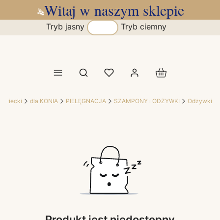
Witaj w naszym sklepie
Tryb jasny
Tryb ciemny
Produkty w koszy
Otwórz wyszukiwarkę
ździecki
dla KONIA
PIELĘGNACJA
SZAMPONY i ODŻYWKI
Odżywki
Produkt jest niedostępny