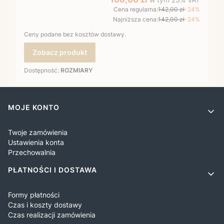
Cena regularna:
142,00 zł
-24%
Najniższa cena:
142,00 zł
-24%
Ceny podane bez kosztów dostawy.
Zobacz produkt
Dostępność:
ROZMIARY
Linki w stopce
MOJE KONTO
Twoje zamówienia
Ustawienia konta
Przechowalnia
PŁATNOŚCI I DOSTAWA
Formy płatności
Czas i koszty dostawy
Czas realizacji zamówienia