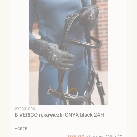
Kod produktu
2BF33-090
B VERIGO rękawiczki ONYX black 24H
PRODUCENT
HORZE
w tym %s VAT
Cena promocyjna brutto
108,00 zł
w tym
23%
VAT