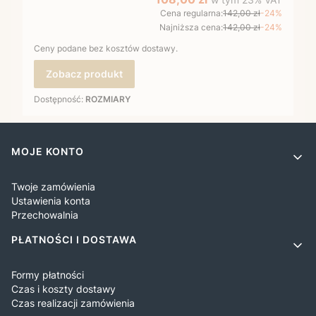
Cena regularna:
142,00 zł
-24%
Najniższa cena:
142,00 zł
-24%
Ceny podane bez kosztów dostawy.
Zobacz produkt
Dostępność:
ROZMIARY
Linki w stopce
MOJE KONTO
Twoje zamówienia
Ustawienia konta
Przechowalnia
PŁATNOŚCI I DOSTAWA
Formy płatności
Czas i koszty dostawy
Czas realizacji zamówienia