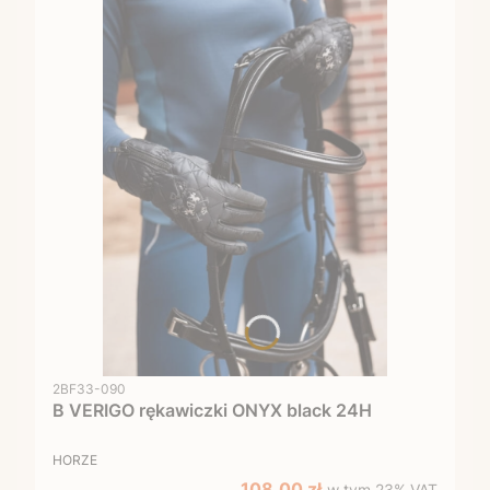
Kod produktu
2BF33-090
B VERIGO rękawiczki ONYX black 24H
PRODUCENT
HORZE
w tym %s VAT
Cena promocyjna brutto
108,00 zł
w tym
23%
VAT