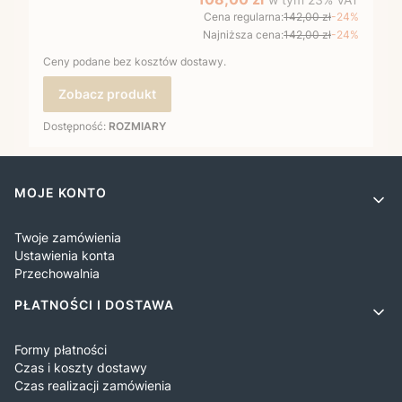
Cena regularna:
142,00 zł
-24%
Najniższa cena:
142,00 zł
-24%
Ceny podane bez kosztów dostawy.
Zobacz produkt
Dostępność:
ROZMIARY
Linki w stopce
MOJE KONTO
Twoje zamówienia
Ustawienia konta
Przechowalnia
PŁATNOŚCI I DOSTAWA
Formy płatności
Czas i koszty dostawy
Czas realizacji zamówienia