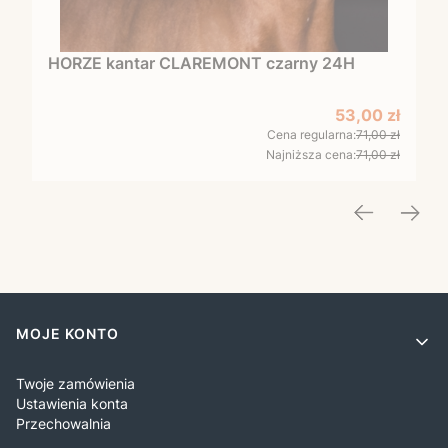
HORZE kantar CLAREMONT czarny 24H
Cena promocy
53,00 zł
Cena regularna:
71,00 zł
Najniższa cena:
71,00 zł
Linki w stopce
MOJE KONTO
Twoje zamówienia
Ustawienia konta
Przechowalnia