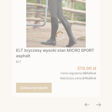
ELT bryczesy wysoki stan MICRO SPORT
asphalt
PRODUCENT
ELT
Cena promocyjna
270,00 zł
Cena regularna:
387,00 zł
Najniższa cena:
270,00 zł
Zobacz produkt