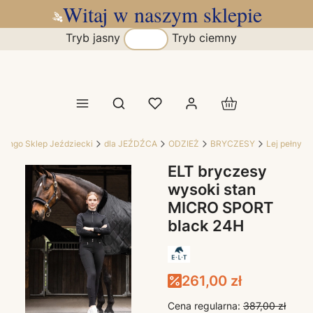
Witaj w naszym sklepie
Tryb jasny
Tryb ciemny
Produkty w koszy
Otwórz wyszukiwarkę
jango Sklep Jeździecki
dla JEŹDŹCA
ODZIEŻ
BRYCZESY
Lej pełny
ELT bryczesy
wysoki stan
MICRO SPORT
black 24H
261,00 zł
Cena regularna:
387,00 zł