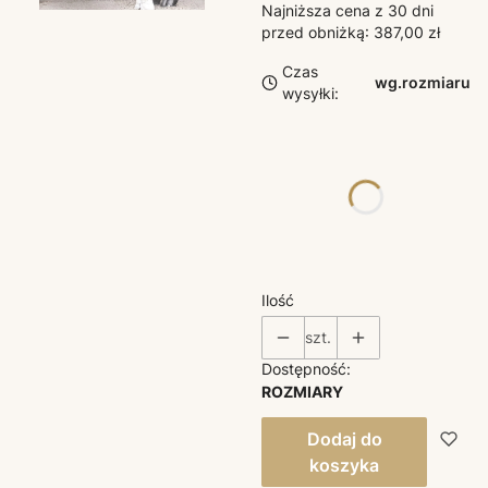
Najniższa cena z 30 dni
przed obniżką:
387,00 zł
Czas
wg.rozmiaru
wysyłki:
Poszczególne warianty
mogą różnić się ceną
*
ROZMIAR
Wybierz
Ilość
szt.
Dostępność:
ROZMIARY
Dodaj do
koszyka