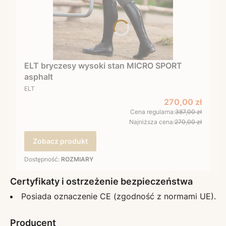
ELT bryczesy wysoki stan MICRO SPORT
asphalt
PRODUCENT
ELT
Cena promocyj
270,00 zł
Cena regularna:
387,00 zł
Najniższa cena:
270,00 zł
Zobacz produkt
Dostępność:
ROZMIARY
Certyfikaty i ostrzeżenie bezpieczeństwa
Posiada oznaczenie CE (zgodność z normami UE).
Producent