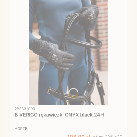
Kod produktu
2BF33-090
B VERIGO rękawiczki ONYX black 24H
PRODUCENT
HORZE
w tym %s VAT
Cena promocyjna brutto
108,00 zł
w tym
23%
VAT