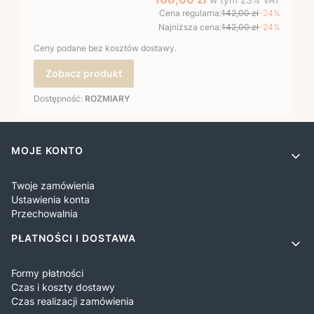
Cena regularna:
142,00 zł
-24%
Najniższa cena:
142,00 zł
-24%
Ceny podane bez kosztów dostawy.
Zobacz produkt
Dostępność:
ROZMIARY
Linki w stopce
MOJE KONTO
Twoje zamówienia
Ustawienia konta
Przechowalnia
PŁATNOŚCI I DOSTAWA
Formy płatności
Czas i koszty dostawy
Czas realizacji zamówienia