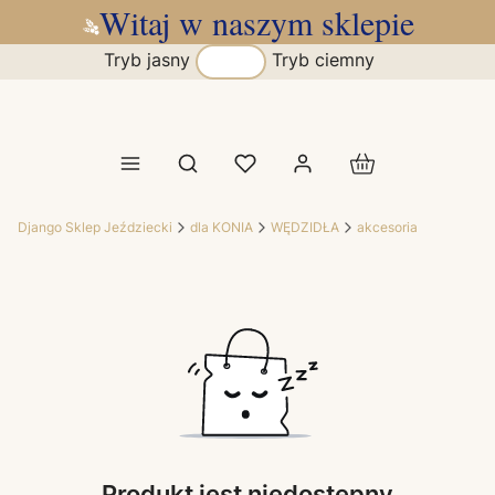
Witaj w naszym sklepie
Tryb jasny
Tryb ciemny
Produkty w koszy
Otwórz wyszukiwarkę
Django Sklep Jeździecki
dla KONIA
WĘDZIDŁA
akcesoria
Produkt jest niedostępny