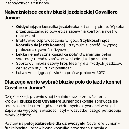
intensywnych treningów.
Najważniejsze cechy bluzki jeździeckiej Covalliero
Junior:
Oddychająca koszulka jeździecka
z tkaniny piqué: Wysoka
przepuszczalność powietrza zapewnia komfort nawet w
upalne dni.
Efektywne odprowadzanie wilgoci:
Szybkoschnąca
koszulka do jazdy konnnej
utrzymuje suchość i wygodę
podczas aktywności fizycznej.
Lekka i elastyczna koszulka polo
: Gwarantuje pełną
swobodę ruchów zarówno w siodle, jak i poza nim.
Sportowy, młodzieżowy krój: Idealny dla młodych jeźdźców
ceniących styl i funkcjonalność.
Łatwa w pielęgnacji: Można prać w pralce w 30°C.
Dlaczego warto wybrać bluzkę polo do jazdy konnej
Covalliero Junior?
Dzięki lekkiej, przewiewnej tkaninie oraz przemyślanemu
krojowi,
bluzka polo Covalliero Junior
doskonale sprawdza się
podczas letnich treningów i codziennych aktywności w stajni.
Zapewnia wygodę, świeżość i styl – wszystko, czego potrzebuje
młody jeździec.
Postaw na
polo jeździeckie dla dziewczynki
Covalliero Junior –
funkcjonalną i przewiewną koszulkę stworzoną z myślą o