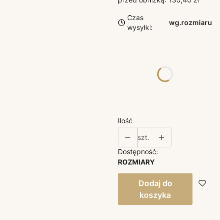
Czas
wg.rozmiaru
wysyłki:
Poszczególne warianty
mogą różnić się ceną
*
ROZMIAR
Wybierz
Ilość
szt.
Dostępność:
ROZMIARY
Dodaj do
koszyka