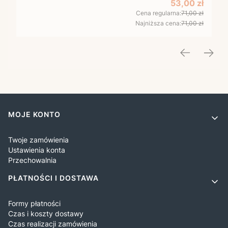
Cena promocy
53,00 zł
Cena regularna:
71,00 zł
Najniższa cena:
71,00 zł
Linki w stopce
MOJE KONTO
Twoje zamówienia
Ustawienia konta
Przechowalnia
PŁATNOŚCI I DOSTAWA
Formy płatności
Czas i koszty dostawy
Czas realizacji zamówienia