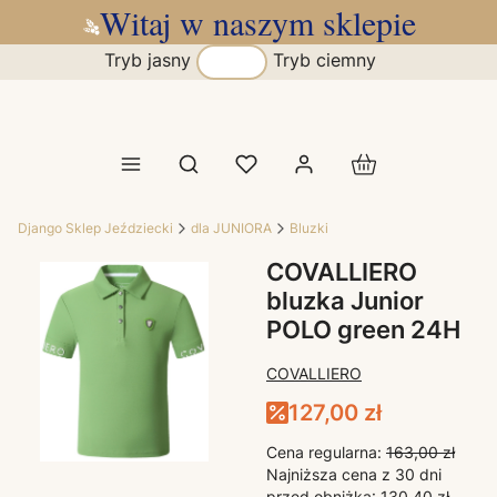
Witaj w naszym sklepie
Tryb jasny
Tryb ciemny
Produkty w koszy
Otwórz wyszukiwarkę
Django Sklep Jeździecki
dla JUNIORA
Bluzki
COVALLIERO
bluzka Junior
POLO green 24H
COVALLIERO
127,00 zł
Cena regularna:
163,00 zł
Najniższa cena z 30 dni
przed obniżką:
130,40 zł