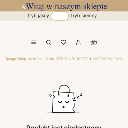
Witaj w naszym sklepie
Tryb jasny
Tryb ciemny
Produkty w koszy
Otwórz wyszukiwarkę
Django Sklep Jeździecki
dla JEŹDŹCA
ODZIEŻ
AKCESORIA i DODATK
Produkt jest niedostępny