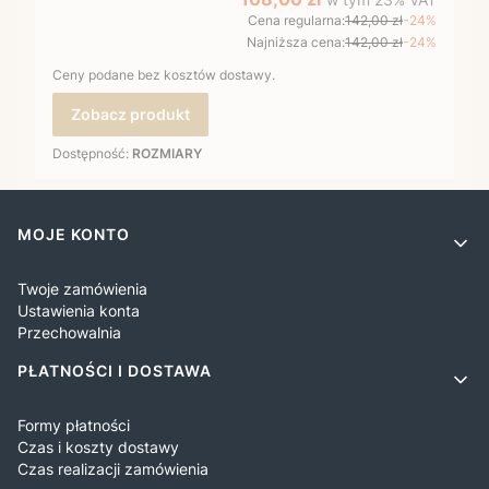
Cena regularna:
142,00 zł
-24%
Najniższa cena:
142,00 zł
-24%
Ceny podane bez kosztów dostawy.
Zobacz produkt
Dostępność:
ROZMIARY
Linki w stopce
MOJE KONTO
Twoje zamówienia
Ustawienia konta
Przechowalnia
PŁATNOŚCI I DOSTAWA
Formy płatności
Czas i koszty dostawy
Czas realizacji zamówienia